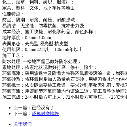
化工、烟草、饲料、纺织、服装厂；
家具、塑料、文体、地下车库等地面；
性能特点：
防尘、防潮、耐磨、耐压、耐酸强碱；
易清洁、无接缝、防霉抗菌、抗冲击力强；
成本经济、施工快捷、耐化学药品、颜色多样；
地坪厚度：0.5mm 1.0mm
表面形态：亮光型 哑光型 桔皮型
使用年限：0.5mm4年以上 1.0mm6年以上
施工工艺：
防水处理: 一楼地面需已做好防水处理；
素地处理：依素地状况做好打磨、修补、除尘；
环氧底漆：采用渗透性及附着力特强环氧底漆滚涂一道，增强
环氧砂浆：将环氧树脂加入适量的石英砂，用镘刀将其均匀涂
环氧批土：依实际需要施工数道，要求达到平整无孔洞，无批
环氧面漆：用滚面型环氧面漆均匀滚涂二道，完工后整体地面
施工完成：24小时后方可上人，72小时后方可重压。（25℃
上一篇：已经没有了
下一篇：
环氧耐磨地坪
关于我们